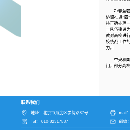
孙春兰
协调推进“四
持正确处理
士队伍建设
教对高校进
校统战工作
力。
中央和
门，部分高
联系我们
地址：北京市海淀区学院路37号
mail：
Tel： 010-82317587
邮编： 