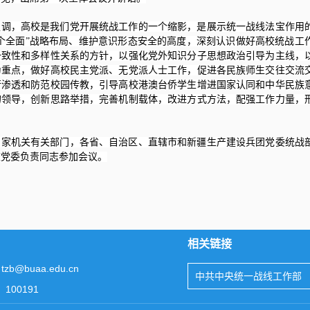
强调，高校是我们党开展统战工作的一个缩影，是展示统一战线法宝作用
个全面”战略布局、维护意识形态安全的高度，深刻认识做好高校统战工
一致性和多样性关系的方针，以强化党外知识分子思想政治引导为主线，
为重点，做好高校民主党派、无党派人士工作，促进各民族师生交往交流
行渗透和防范校园传教，引导高校港澳台侨学生增进国家认同和中华民族
的领导，创新思路举措，完善机制载体，改进方式方法，配强工作力量，
国家机关有关部门，各省、自治区、直辖市和新疆生产建设兵团党委统战
校党委负责同志参加会议。
相关链接
tzb@buaa.edu.cn
中共中央统一战线工作部
100191