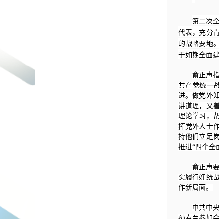
第二次
代表，充分
的战略要地
于如期全面
俞正声
共产党统一
进。做党外
讲道理，又
理论学习，
挥党外人士
持他们立足
推进“四个全
俞正声
实履行好统
作新局面。
中共中
孙春兰参加