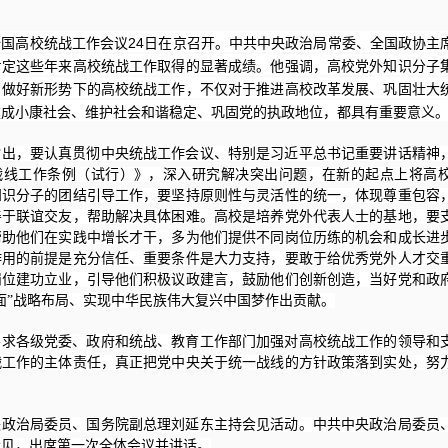
24
全国高校统战工作会议
日在京召开。中共中央政治局常委、全国政协主
肯定这些年来高校统战工作取得的显著成绩。他强调，高校党外知识分子
。做好新形势下的高校统战工作，不仅对于推进高校改革发展、巩固壮大
建成小康社会、维护社会和谐稳定、巩固党的执政地位，都具有重要意义
指出，要认真贯彻中央统战工作会议、特别是习近平总书记重要讲话精神
战线工作条例（试行）》，深入研究解决突出问题，在新的起点上将高
知识分子的团结引导工作，要坚持原则性与灵活性的统一，体现尊重包容
善于联谊交友，帮助解决具体困难。高校是培养党外代表人士的基地，要
帮助他们在实践中增长才干，多为他们提供不同岗位历练的机会和成长进
作用的前提是充分信任、重要条件是大力支持，要敢于给优秀党外人才交
岗位建功立业，引导他们积极议政建言，鼓励他们创新创造，当好党和政
面”战略布局、实现中华民族伟大复兴中国梦作出贡献。
要求各级党委、政府和统战、教育工作部门加强对高校统战工作的领导和
战工作的主体责任，真正把党中央关于统一战线的方针政策落到实处，努
央政治局委员、国务院副总理刘延东主持会见活动。中共中央政治局委员
会见，出席第一次全体会议并讲话。